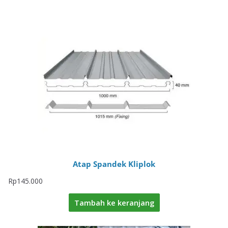
Atap Spandek Kliplok
Rp
145.000
Tambah ke keranjang