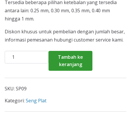
Tersedia beberapa pilihan ketebalan yang tersedia
antara lain: 0.25 mm, 0.30 mm, 0.35 mm, 0.40 mm
hingga 1 mm.
Diskon khusus untuk pembelian dengan jumlah besar,
informasi pemesanan hubungi customer service kami.
Kuantitas
Tambah ke
Harga
keranjang
Seng
Plat
Jakarta
SKU:
SP09
Selatan
2026
Kategori:
Seng Plat