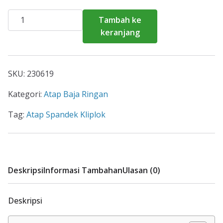
Kuantitas
Tambah ke
Atap
keranjang
Spandek
Kliplok
SKU:
230619
Kategori:
Atap Baja Ringan
Tag:
Atap Spandek Kliplok
Deskripsi
Informasi Tambahan
Ulasan (0)
Deskripsi