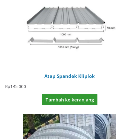
Atap Spandek Kliplok
Rp
145.000
Tambah ke keranjang