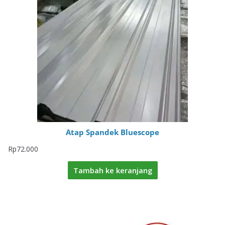
Atap Spandek Bluescope
Rp
72.000
Tambah ke keranjang