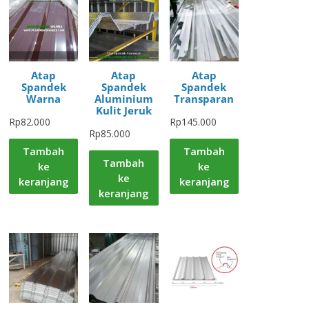
Atap
Atap
Atap
Spandek
Spandek
Spandek
Warna
Aluminium
Transparan
Kulit Jeruk
Rp
82.000
Rp
145.000
Rp
85.000
Tambah
Tambah
Tambah
ke
ke
ke
keranjang
keranjang
keranjang