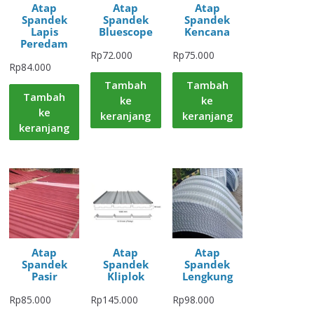
Atap
Atap
Atap
Spandek
Spandek
Spandek
Lapis
Bluescope
Kencana
Peredam
Rp
72.000
Rp
75.000
Rp
84.000
Tambah
Tambah
Tambah
ke
ke
ke
keranjang
keranjang
keranjang
Atap
Atap
Atap
Spandek
Spandek
Spandek
Pasir
Kliplok
Lengkung
Rp
85.000
Rp
145.000
Rp
98.000