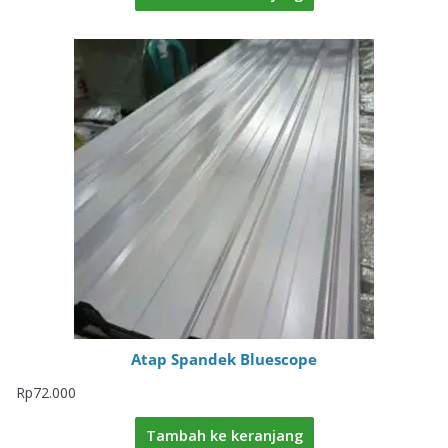
Atap Spandek Bluescope
Rp
72.000
Tambah ke keranjang