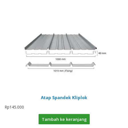
Atap Spandek Kliplok
Rp
145.000
Tambah ke keranjang