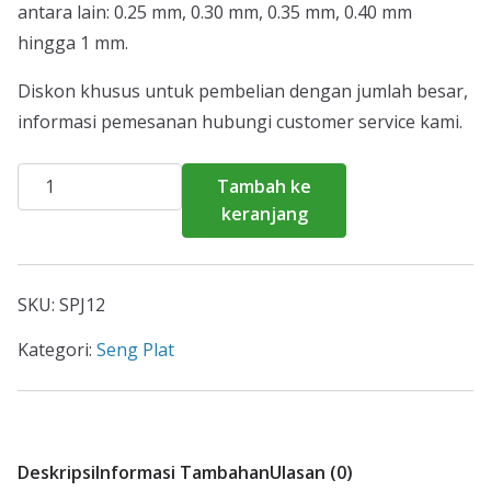
antara lain: 0.25 mm, 0.30 mm, 0.35 mm, 0.40 mm
hingga 1 mm.
Diskon khusus untuk pembelian dengan jumlah besar,
informasi pemesanan hubungi customer service kami.
Kuantitas
Tambah ke
Harga
keranjang
Seng
Plat
Kuningan
SKU:
SPJ12
2026
Kategori:
Seng Plat
Deskripsi
Informasi Tambahan
Ulasan (0)