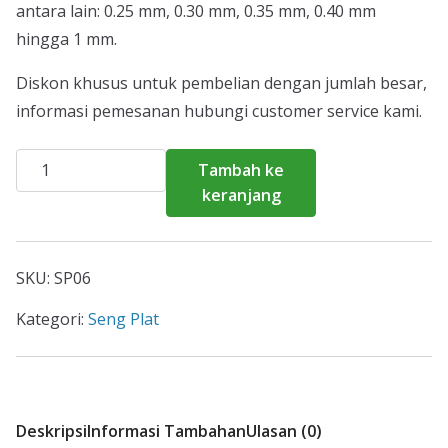
antara lain: 0.25 mm, 0.30 mm, 0.35 mm, 0.40 mm
hingga 1 mm.
Diskon khusus untuk pembelian dengan jumlah besar,
informasi pemesanan hubungi customer service kami.
Kuantitas
Tambah ke
Harga
keranjang
Seng
Plat
Jakarta
SKU:
SP06
Barat
2026
Kategori:
Seng Plat
Deskripsi
Informasi Tambahan
Ulasan (0)