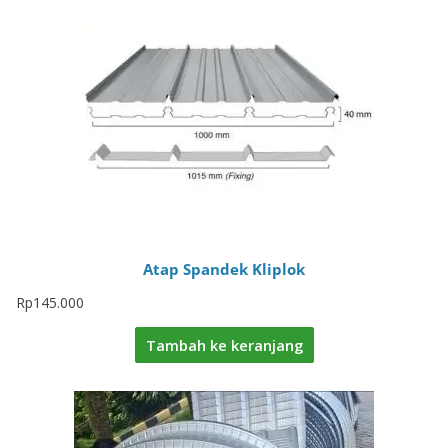
Atap Spandek Kliplok
Rp
145.000
Tambah ke keranjang