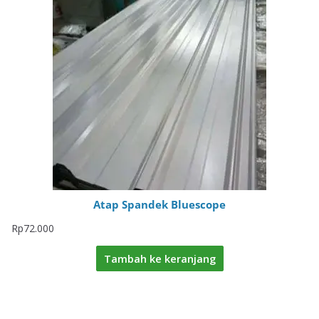
Atap Spandek Bluescope
Rp
72.000
Tambah ke keranjang