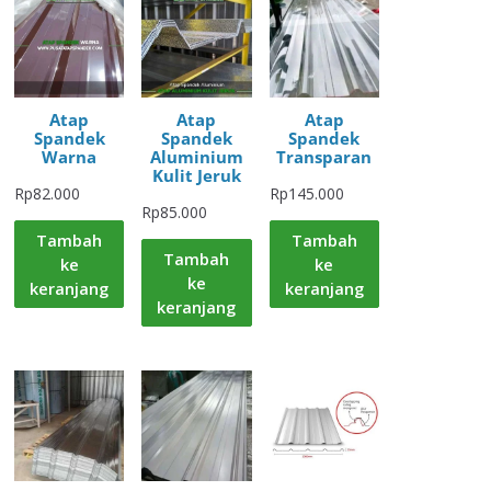
Atap
Atap
Atap
Spandek
Spandek
Spandek
Warna
Aluminium
Transparan
Kulit Jeruk
Rp
82.000
Rp
145.000
Rp
85.000
Tambah
Tambah
Tambah
ke
ke
ke
keranjang
keranjang
keranjang