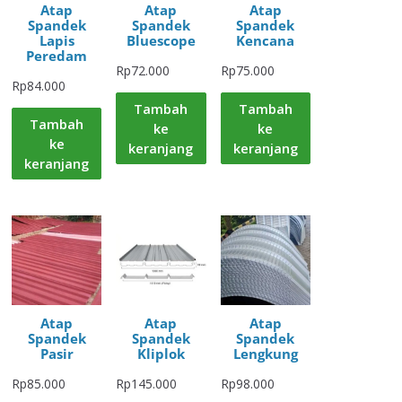
Atap
Atap
Atap
Spandek
Spandek
Spandek
Lapis
Bluescope
Kencana
Peredam
Rp
72.000
Rp
75.000
Rp
84.000
Tambah
Tambah
Tambah
ke
ke
ke
keranjang
keranjang
keranjang
Atap
Atap
Atap
Spandek
Spandek
Spandek
Pasir
Kliplok
Lengkung
Rp
85.000
Rp
145.000
Rp
98.000