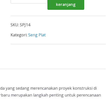
Harga
keranjang
Seng
Plat
Pangandaran
SKU:
SPJ14
2026
Kategori:
Seng Plat
da yang sedang merencanakan proyek konstruksi di
erbaru merupakan langkah penting untuk perencanaan