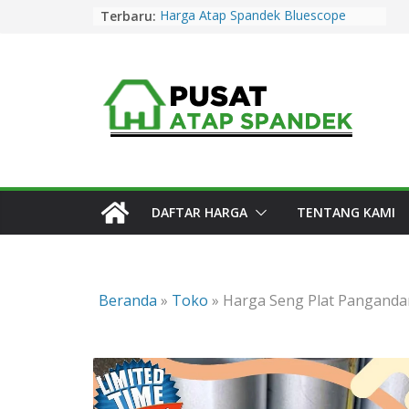
Skip
Terbaru:
Harga Atap Spandek Bluescope
to
Purwakarta Murah & Promo 2026
Harga Atap Spandek Warna
content
Purwakarta Murah & Promo 2026
Harga Atap Spandek Warna Cirebon
Murah & Promo 2026
Harga Atap Spandek Warna Subang
Murah & Promo 2026
Harga Atap Spandek Bluescope
Kuningan Murah & Promo 2026
DAFTAR HARGA
TENTANG KAMI
Beranda
»
Toko
»
Harga Seng Plat Panganda