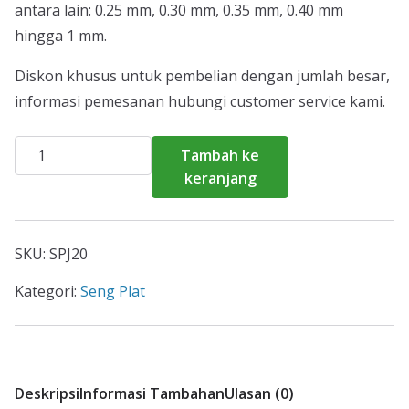
antara lain: 0.25 mm, 0.30 mm, 0.35 mm, 0.40 mm
hingga 1 mm.
Diskon khusus untuk pembelian dengan jumlah besar,
informasi pemesanan hubungi customer service kami.
Kuantitas
Tambah ke
Harga
keranjang
Seng
Plat
Pandeglang
SKU:
SPJ20
2026
Kategori:
Seng Plat
Deskripsi
Informasi Tambahan
Ulasan (0)