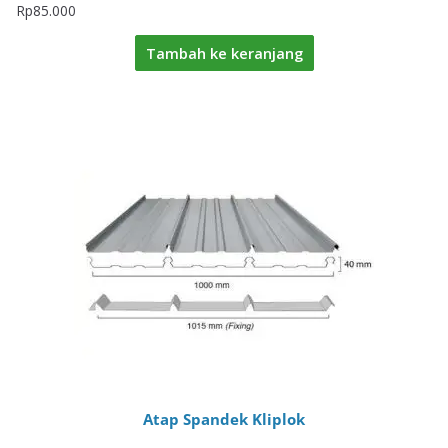
Rp
85.000
Tambah ke keranjang
Atap Spandek Kliplok