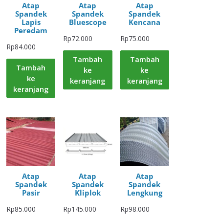
Atap
Atap
Atap
Spandek
Spandek
Spandek
Lapis
Bluescope
Kencana
Peredam
Rp
72.000
Rp
75.000
Rp
84.000
Tambah
Tambah
Tambah
ke
ke
ke
keranjang
keranjang
keranjang
Atap
Atap
Atap
Spandek
Spandek
Spandek
Pasir
Kliplok
Lengkung
Rp
85.000
Rp
145.000
Rp
98.000