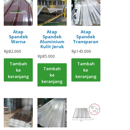
Atap
Atap
Atap
Spandek
Spandek
Spandek
Warna
Aluminium
Transparan
Kulit Jeruk
Rp
82.000
Rp
145.000
Rp
85.000
Tambah
Tambah
Tambah
ke
ke
ke
keranjang
keranjang
keranjang