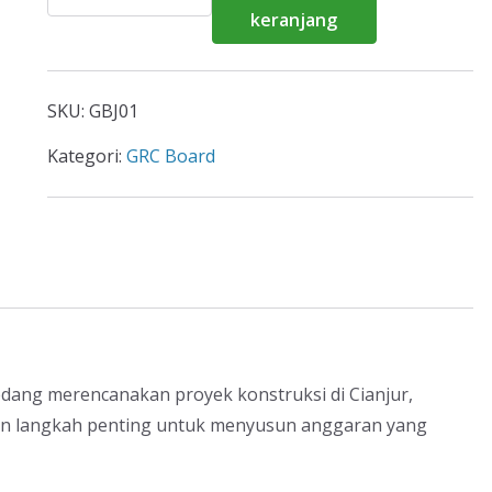
Harga
keranjang
GRC
Board
Cianjur
SKU:
GBJ01
2026
Kategori:
GRC Board
dang merencanakan proyek konstruksi di Cianjur,
n langkah penting untuk menyusun anggaran yang