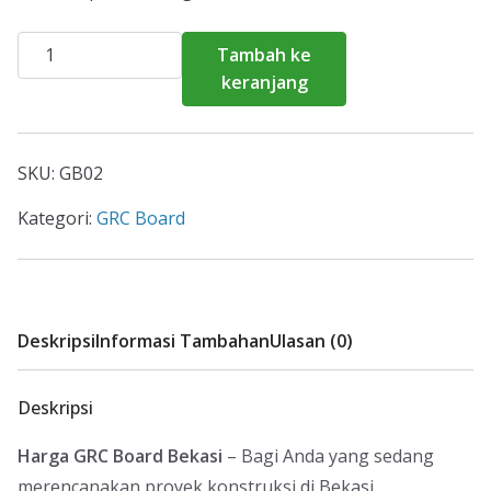
Kuantitas
Tambah ke
Harga
keranjang
GRC
Board
Bekasi
SKU:
GB02
2026
Kategori:
GRC Board
Deskripsi
Informasi Tambahan
Ulasan (0)
Deskripsi
Harga GRC Board Bekasi
– Bagi Anda yang sedang
merencanakan proyek konstruksi di Bekasi,