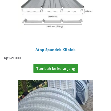
Atap Spandek Kliplok
Rp
145.000
Tambah ke keranjang