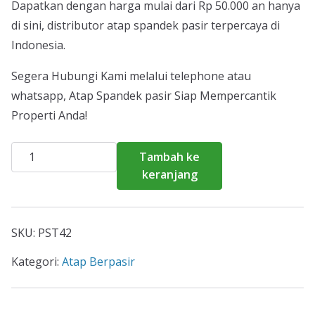
Dapatkan dengan harga mulai dari Rp 50.000 an hanya
di sini, distributor atap spandek pasir terpercaya di
Indonesia.
Segera Hubungi Kami melalui telephone atau
whatsapp, Atap Spandek pasir Siap Mempercantik
Properti Anda!
Kuantitas
Tambah ke
Harga
keranjang
Atap
Spandek
Pasir
SKU:
PST42
Ciputat
2026
Kategori:
Atap Berpasir