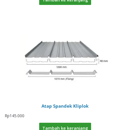
Atap Spandek Kliplok
Rp
145.000
Tambah ke keranjang