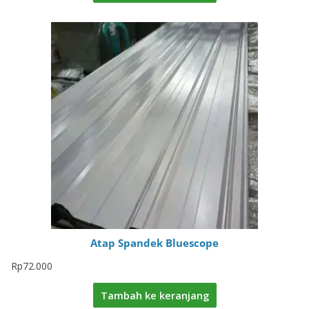
Atap Spandek Bluescope
Rp
72.000
Tambah ke keranjang