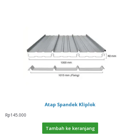
Atap Spandek Kliplok
Rp
145.000
Tambah ke keranjang