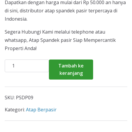
Dapatkan dengan harga mulai dari Rp 50.000 an hanya
di sini, distributor atap spandek pasir terpercaya di
Indonesia.
Segera Hubungi Kami melalui telephone atau
whatsapp, Atap Spandek pasir Siap Mempercantik
Properti Anda!
Kuantitas
Tambah ke
Harga
keranjang
Atap
Spandek
Pasir
SKU:
PSDP09
Sukmajaya
2026
Kategori:
Atap Berpasir