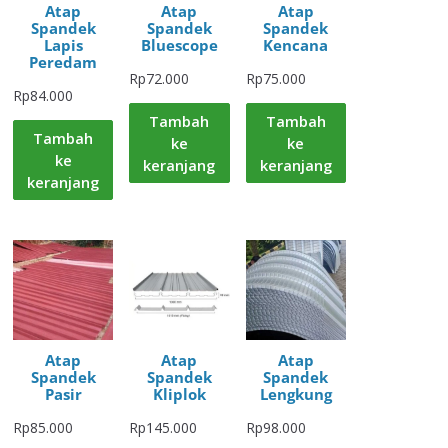
Atap
Atap
Atap
Spandek
Spandek
Spandek
Lapis
Bluescope
Kencana
Peredam
Rp
72.000
Rp
75.000
Rp
84.000
Tambah
Tambah
Tambah
ke
ke
ke
keranjang
keranjang
keranjang
Atap
Atap
Atap
Spandek
Spandek
Spandek
Pasir
Kliplok
Lengkung
Rp
85.000
Rp
145.000
Rp
98.000