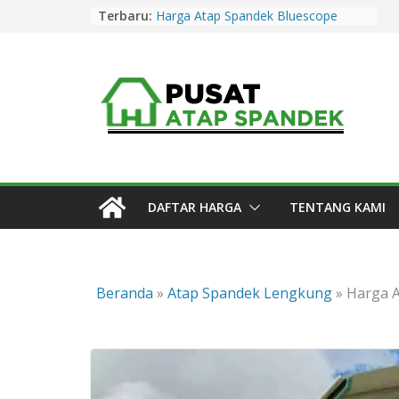
Skip
Terbaru:
Harga Atap Spandek Bluescope
to
Purwakarta Murah & Promo 2026
Harga Atap Spandek Warna
content
Purwakarta Murah & Promo 2026
Harga Atap Spandek Warna Cirebon
Murah & Promo 2026
Harga Atap Spandek Warna Subang
Murah & Promo 2026
Harga Atap Spandek Bluescope
Kuningan Murah & Promo 2026
DAFTAR HARGA
TENTANG KAMI
Beranda
»
Atap Spandek Lengkung
»
Harga 