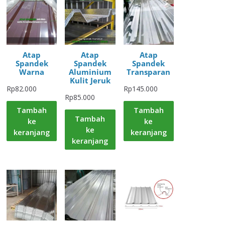
Atap
Atap
Atap
Spandek
Spandek
Spandek
Warna
Aluminium
Transparan
Kulit Jeruk
Rp
82.000
Rp
145.000
Rp
85.000
Tambah
Tambah
Tambah
ke
ke
ke
keranjang
keranjang
keranjang