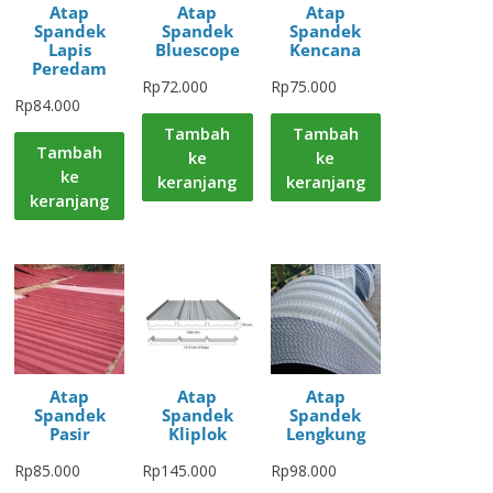
Atap
Atap
Atap
Spandek
Spandek
Spandek
Lapis
Bluescope
Kencana
Peredam
Rp
72.000
Rp
75.000
Rp
84.000
Tambah
Tambah
Tambah
ke
ke
ke
keranjang
keranjang
keranjang
Atap
Atap
Atap
Spandek
Spandek
Spandek
Pasir
Kliplok
Lengkung
Rp
85.000
Rp
145.000
Rp
98.000