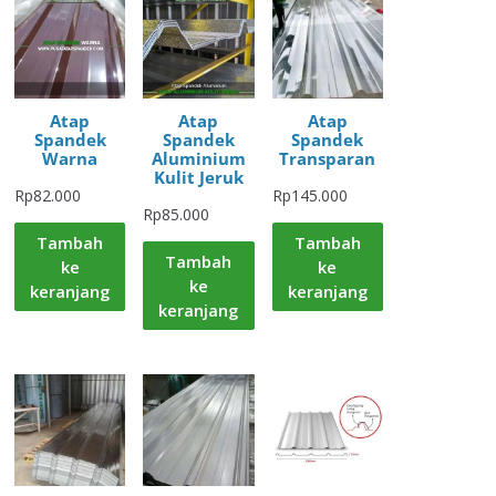
Atap
Atap
Atap
Spandek
Spandek
Spandek
Warna
Aluminium
Transparan
Kulit Jeruk
Rp
82.000
Rp
145.000
Rp
85.000
Tambah
Tambah
Tambah
ke
ke
ke
keranjang
keranjang
keranjang