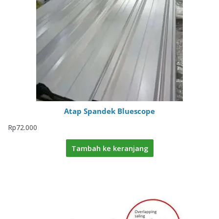
Atap Spandek Bluescope
Rp
72.000
Tambah ke keranjang