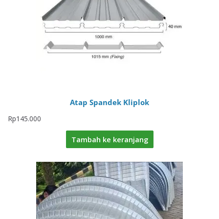
Atap Spandek Kliplok
Rp
145.000
Tambah ke keranjang