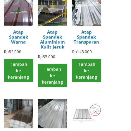
Atap
Atap
Atap
Spandek
Spandek
Spandek
Warna
Aluminium
Transparan
Kulit Jeruk
Rp
82.000
Rp
145.000
Rp
85.000
Tambah
Tambah
Tambah
ke
ke
ke
keranjang
keranjang
keranjang