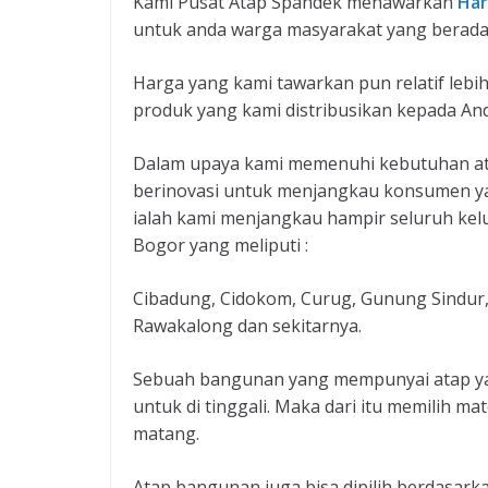
Kami Pusat Atap Spandek menawarkan
Har
untuk anda warga masyarakat yang berada
Harga yang kami tawarkan pun relatif lebi
produk yang kami distribusikan kepada An
Dalam upaya kami memenuhi kebutuhan ata
berinovasi untuk menjangkau konsumen yan
ialah kami menjangkau hampir seluruh ke
Bogor yang meliputi :
Cibadung, Cidokom, Curug, Gunung Sindur
Rawakalong dan sekitarnya.
Sebuah bangunan yang mempunyai atap ya
untuk di tinggali. Maka dari itu memilih m
matang.
Atap bangunan juga bisa dipilih berdasar