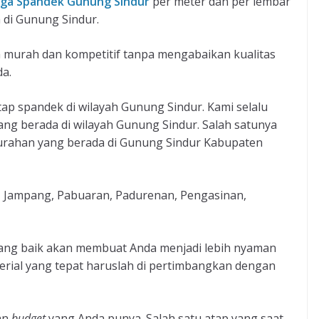
ga Spandek Gunung Sindur
per meter dan per lembar
 di Gunung Sindur.
h murah dan kompetitif tanpa mengabaikan kualitas
da.
p spandek di wilayah Gunung Sindur. Kami selalu
g berada di wilayah Gunung Sindur. Salah satunya
lurahan yang berada di Gunung Sindur Kabupaten
, Jampang, Pabuaran, Padurenan, Pengasinan,
ng baik akan membuat Anda menjadi lebih nyaman
aterial yang tepat haruslah di pertimbangkan dengan
kan
budget
yang Anda punya. Salah satu atap yang saat