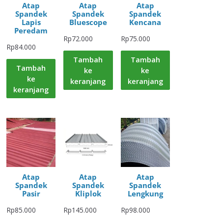
Atap
Atap
Atap
Spandek
Spandek
Spandek
Lapis
Bluescope
Kencana
Peredam
Rp
72.000
Rp
75.000
Rp
84.000
Tambah
Tambah
Tambah
ke
ke
ke
keranjang
keranjang
keranjang
Atap
Atap
Atap
Spandek
Spandek
Spandek
Pasir
Kliplok
Lengkung
Rp
85.000
Rp
145.000
Rp
98.000