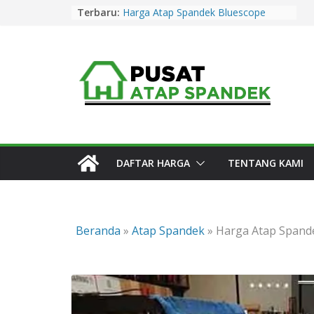
Skip
Terbaru:
Harga Atap Spandek Bluescope
to
Purwakarta Murah & Promo 2026
Harga Atap Spandek Warna
content
Purwakarta Murah & Promo 2026
Harga Atap Spandek Warna Cirebon
Murah & Promo 2026
Harga Atap Spandek Warna Subang
Murah & Promo 2026
Harga Atap Spandek Bluescope
Kuningan Murah & Promo 2026
DAFTAR HARGA
TENTANG KAMI
Beranda
»
Atap Spandek
»
Harga Atap Spand