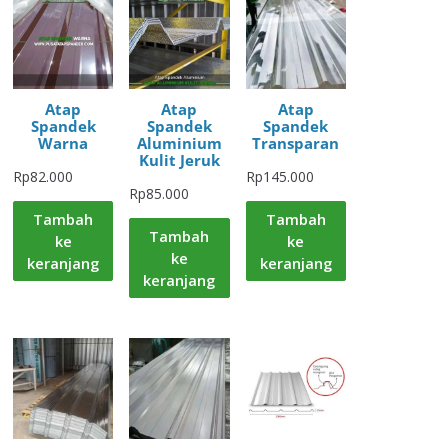
Atap
Atap
Atap
Spandek
Spandek
Spandek
Warna
Aluminium
Transparan
Kulit Jeruk
Rp
82.000
Rp
145.000
Rp
85.000
Tambah
Tambah
Tambah
ke
ke
ke
keranjang
keranjang
keranjang