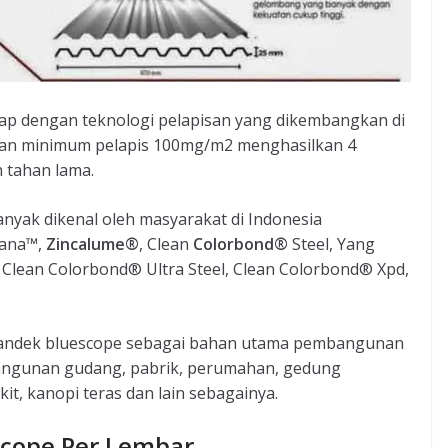
tap dengan teknologi pelapisan yang dikembangkan di
gan minimum pelapis 100mg/m2 menghasilkan 4
n tahan lama.
nyak dikenal oleh masyarakat di Indonesia
rana™,
Zincalume®
, Clean
Colorbond®
Steel, Yang
: Clean Colorbond® Ultra Steel, Clean Colorbond® Xpd,
andek bluescope sebagai bahan utama pembangunan
angunan gudang, pabrik, perumahan, gedung
t, kanopi teras dan lain sebagainya.
cope Per Lembar