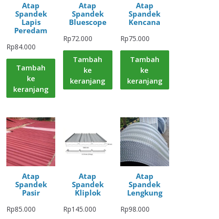
Atap
Atap
Atap
Spandek
Spandek
Spandek
Lapis
Bluescope
Kencana
Peredam
Rp
72.000
Rp
75.000
Rp
84.000
Tambah
Tambah
Tambah
ke
ke
ke
keranjang
keranjang
keranjang
Atap
Atap
Atap
Spandek
Spandek
Spandek
Pasir
Kliplok
Lengkung
Rp
85.000
Rp
145.000
Rp
98.000