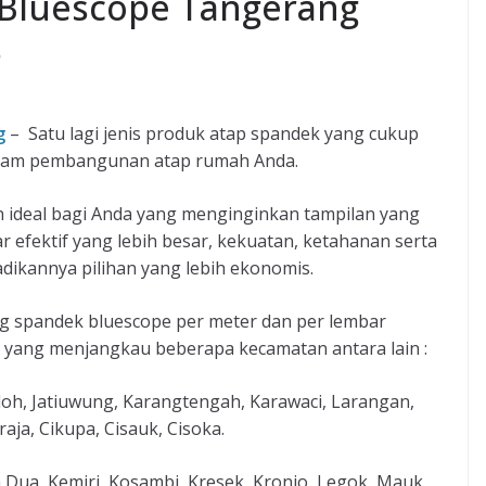
 Bluescope Tangerang
6
g
– Satu lagi jenis produk atap spandek yang cukup
dalam pembangunan atap rumah Anda.
 ideal bagi Anda yang menginginkan tampilan yang
r efektif yang lebih besar, kekuatan, ketahanan serta
adikannya pilihan yang lebih ekonomis.
g spandek bluescope per meter dan per lembar
 yang menjangkau beberapa kecamatan antara lain :
doh, Jatiuwung, Karangtengah, Karawaci, Larangan,
aja, Cikupa, Cisauk, Cisoka.
 Dua, Kemiri, Kosambi, Kresek, Kronjo, Legok, Mauk,