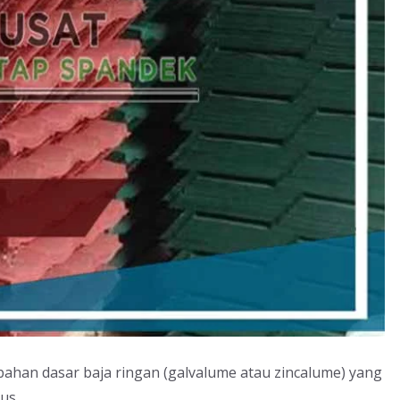
bahan dasar baja ringan (galvalume atau zincalume) yang
us.