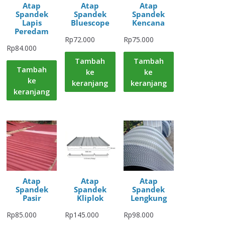
Atap
Atap
Atap
Spandek
Spandek
Spandek
Lapis
Bluescope
Kencana
Peredam
Rp
72.000
Rp
75.000
Rp
84.000
Tambah
Tambah
Tambah
ke
ke
ke
keranjang
keranjang
keranjang
Atap
Atap
Atap
Spandek
Spandek
Spandek
Pasir
Kliplok
Lengkung
Rp
85.000
Rp
145.000
Rp
98.000