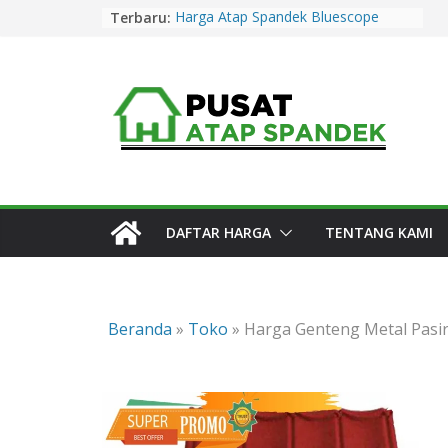
Skip
Terbaru:
Harga Atap Spandek Bluescope
to
Purwakarta Murah & Promo 2026
Harga Atap Spandek Warna
content
Purwakarta Murah & Promo 2026
Harga Atap Spandek Warna Cirebon
Murah & Promo 2026
Harga Atap Spandek Warna Subang
Murah & Promo 2026
Harga Atap Spandek Bluescope
Kuningan Murah & Promo 2026
DAFTAR HARGA
TENTANG KAMI
Beranda
»
Toko
»
Harga Genteng Metal Pasir