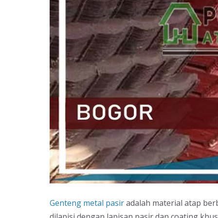
Genteng metal pasir
adalah material atap ber
dilapisi dengan lapisan pasir dan coating khus