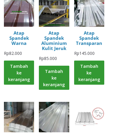
Atap
Atap
Atap
Spandek
Spandek
Spandek
Warna
Aluminium
Transparan
Kulit Jeruk
Rp
82.000
Rp
145.000
Rp
85.000
Tambah
Tambah
Tambah
ke
ke
ke
keranjang
keranjang
keranjang