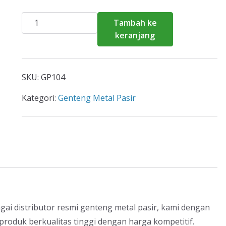
Kuantitas
Tambah ke
Harga
keranjang
Genteng
Metal
Pasir
SKU:
GP104
Tenjolaya
2026
Kategori:
Genteng Metal Pasir
gai distributor resmi genteng metal pasir, kami dengan
duk berkualitas tinggi dengan harga kompetitif.