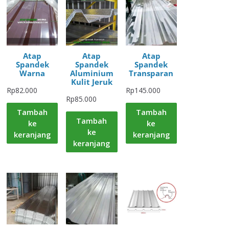
Atap
Atap
Atap
Spandek
Spandek
Spandek
Warna
Aluminium
Transparan
Kulit Jeruk
Rp
82.000
Rp
145.000
Rp
85.000
Tambah
Tambah
Tambah
ke
ke
ke
keranjang
keranjang
keranjang