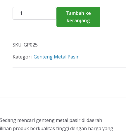
Kuantitas
Tambah ke
Harga
keranjang
Genteng
Metal
Pasir
SKU:
GP025
Pesanggrahan
2026
Kategori:
Genteng Metal Pasir
Sedang mencari genteng metal pasir di daerah
lihan produk berkualitas tinggi dengan harga yang