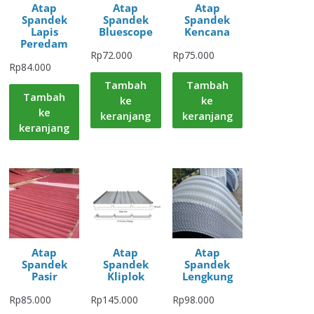
Atap
Atap
Atap
Spandek
Spandek
Spandek
Lapis
Bluescope
Kencana
Peredam
Rp
72.000
Rp
75.000
Rp
84.000
Tambah
Tambah
Tambah
ke
ke
ke
keranjang
keranjang
keranjang
Atap
Atap
Atap
Spandek
Spandek
Spandek
Pasir
Kliplok
Lengkung
Rp
85.000
Rp
145.000
Rp
98.000