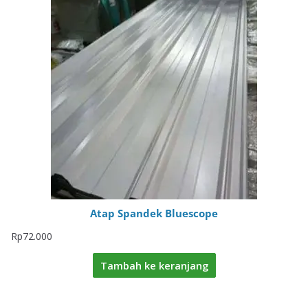
Atap Spandek Bluescope
Rp
72.000
Tambah ke keranjang