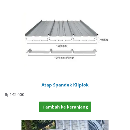
Atap Spandek Kliplok
Rp
145.000
Tambah ke keranjang