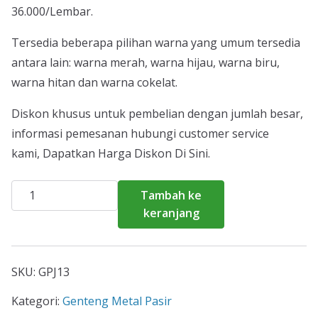
36.000/Lembar.
Tersedia beberapa pilihan warna yang umum tersedia
antara lain: warna merah, warna hijau, warna biru,
warna hitan dan warna cokelat.
Diskon khusus untuk pembelian dengan jumlah besar,
informasi pemesanan hubungi customer service
kami, Dapatkan Harga Diskon Di Sini.
Kuantitas
Tambah ke
Harga
keranjang
Genteng
Metal
Pasir
SKU:
GPJ13
Pangandaran
2026
Kategori:
Genteng Metal Pasir