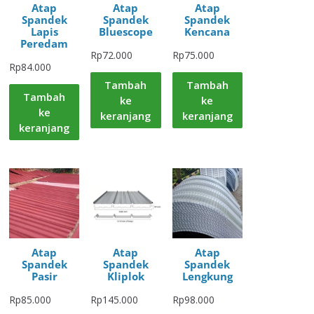
Atap
Atap
Atap
Spandek
Spandek
Spandek
Lapis
Bluescope
Kencana
Peredam
Rp
72.000
Rp
75.000
Rp
84.000
Tambah
Tambah
Tambah
ke
ke
ke
keranjang
keranjang
keranjang
Atap
Atap
Atap
Spandek
Spandek
Spandek
Pasir
Kliplok
Lengkung
Rp
85.000
Rp
145.000
Rp
98.000