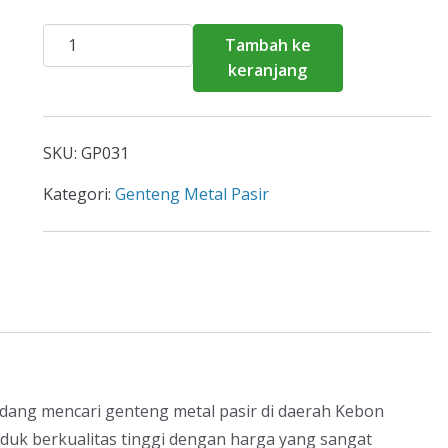
Kuantitas
Tambah ke
Harga
keranjang
Genteng
Metal
Pasir
SKU:
GP031
Kebon
Jeruk
Kategori:
Genteng Metal Pasir
2026
dang mencari genteng metal pasir di daerah Kebon
oduk berkualitas tinggi dengan harga yang sangat