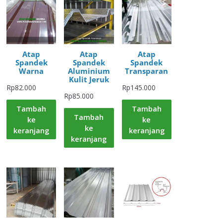
Atap
Atap
Atap
Spandek
Spandek
Spandek
Warna
Aluminium
Transparan
Kulit Jeruk
Rp
82.000
Rp
145.000
Rp
85.000
Tambah
Tambah
Tambah
ke
ke
ke
keranjang
keranjang
keranjang