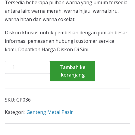
Tersedia beberapa pilihan warna yang umum tersedia
antara lain: warna merah, warna hijau, warna biru,
warna hitan dan warna cokelat.
Diskon khusus untuk pembelian dengan jumlah besar,
informasi pemesanan hubungi customer service
kami, Dapatkan Harga Diskon Di Sini.
Kuantitas
Tambah ke
Harga
keranjang
Genteng
Metal
Pasir
SKU:
GP036
Cipayung
2026
Kategori:
Genteng Metal Pasir