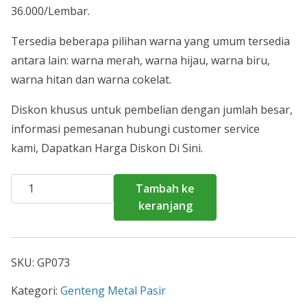
36.000/Lembar.
Tersedia beberapa pilihan warna yang umum tersedia
antara lain: warna merah, warna hijau, warna biru,
warna hitan dan warna cokelat.
Diskon khusus untuk pembelian dengan jumlah besar,
informasi pemesanan hubungi customer service
kami, Dapatkan Harga Diskon Di Sini.
Kuantitas
Tambah ke
Harga
keranjang
Genteng
Metal
Pasir
SKU:
GP073
Cibungbulang
2026
Kategori:
Genteng Metal Pasir