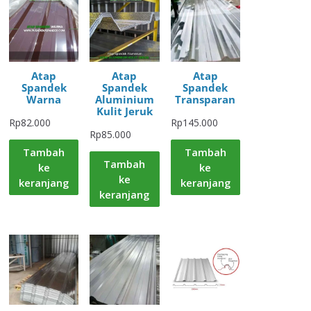
Atap
Atap
Atap
Spandek
Spandek
Spandek
Warna
Aluminium
Transparan
Kulit Jeruk
Rp
82.000
Rp
145.000
Rp
85.000
Tambah
Tambah
Tambah
ke
ke
ke
keranjang
keranjang
keranjang