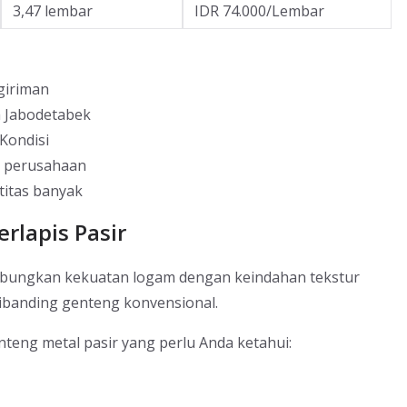
3,47 lembar
IDR 74.000/Lembar
giriman
h Jabodetabek
Kondisi
g perusahaan
titas banyak
rlapis Pasir
gabungkan kekuatan logam dengan keindahan tekstur
ibanding genteng konvensional.
teng metal pasir yang perlu Anda ketahui: