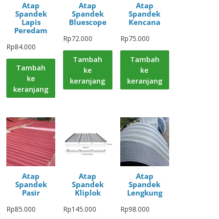
Atap
Atap
Atap
Spandek
Spandek
Spandek
Lapis
Bluescope
Kencana
Peredam
Rp
72.000
Rp
75.000
Rp
84.000
Tambah
Tambah
Tambah
ke
ke
ke
keranjang
keranjang
keranjang
Atap
Atap
Atap
Spandek
Spandek
Spandek
Pasir
Kliplok
Lengkung
Rp
85.000
Rp
145.000
Rp
98.000