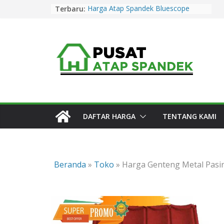
Skip
Terbaru:
Harga Atap Spandek Bluescope
to
Purwakarta Murah & Promo 2026
Harga Atap Spandek Warna
content
Purwakarta Murah & Promo 2026
Harga Atap Spandek Warna Cirebon
Murah & Promo 2026
Harga Atap Spandek Warna Subang
Murah & Promo 2026
Harga Atap Spandek Bluescope
Kuningan Murah & Promo 2026
DAFTAR HARGA
TENTANG KAMI
Beranda
»
Toko
»
Harga Genteng Metal Pasi