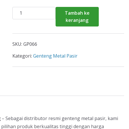
Kuantitas
Tambah ke
Harga
keranjang
Genteng
Metal
Pasir
SKU:
GP066
Babakan
Madang
Kategori:
Genteng Metal Pasir
2026
g
– Sebagai distributor resmi genteng metal pasir, kami
ihan produk berkualitas tinggi dengan harga