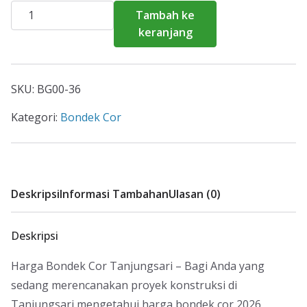
Kuantitas
Tambah ke
Harga
keranjang
Bondek
Cor
Tanjungsari
SKU:
BG00-36
2026
Kategori:
Bondek Cor
Deskripsi
Informasi Tambahan
Ulasan (0)
Deskripsi
Harga Bondek Cor Tanjungsari – Bagi Anda yang
sedang merencanakan proyek konstruksi di
Tanjungsari mengetahui harga bondek cor 2026