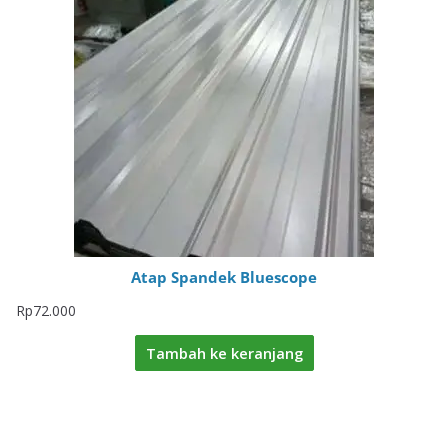
Atap Spandek Bluescope
Rp
72.000
Tambah ke keranjang