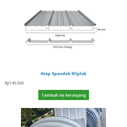
Atap Spandek Kliplok
Rp
145.000
Tambah ke keranjang