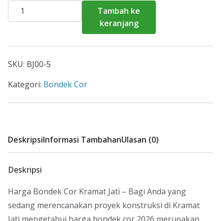
Kuantitas
Tambah ke
Harga
keranjang
Bondek
Cor
Kramat
SKU:
BJ00-5
Jati
2026
Kategori:
Bondek Cor
Deskripsi
Informasi Tambahan
Ulasan (0)
Deskripsi
Harga Bondek Cor Kramat Jati – Bagi Anda yang
sedang merencanakan proyek konstruksi di Kramat
Jati mengetahui harga bondek cor 2026 merupakan