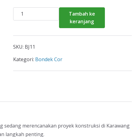
Kuantitas
Tambah ke
Harga
keranjang
Bondek
Cor
Karawang
SKU:
BJ11
Per
Meter
Kategori:
Bondek Cor
2026
ng sedang merencanakan proyek konstruksi di Karawang
n langkah penting.