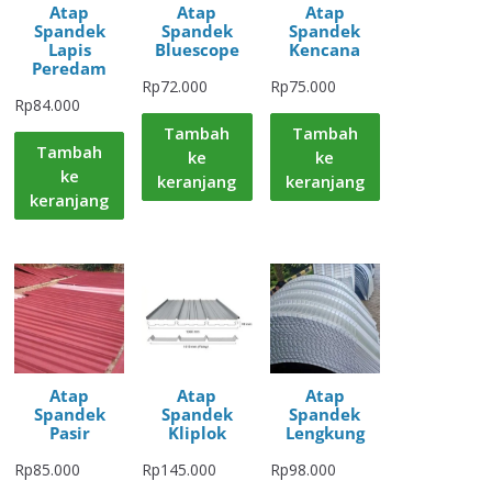
Atap
Atap
Atap
Spandek
Spandek
Spandek
Lapis
Bluescope
Kencana
Peredam
Rp
72.000
Rp
75.000
Rp
84.000
Tambah
Tambah
Tambah
ke
ke
ke
keranjang
keranjang
keranjang
Atap
Atap
Atap
Spandek
Spandek
Spandek
Pasir
Kliplok
Lengkung
Rp
85.000
Rp
145.000
Rp
98.000