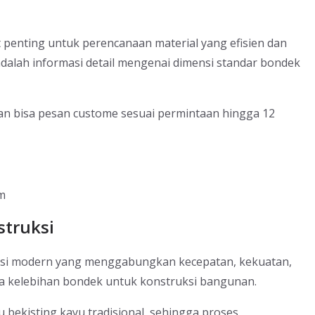
enting untuk perencanaan material yang efisien dan
dalah informasi detail mengenai dimensi standar bondek
 dan bisa pesan custome sesuai permintaan hingga 12
mm
struksi
uksi modern yang menggabungkan kecepatan, kekuatan,
rapa kelebihan bondek untuk konstruksi bangunan.
u bekisting kayu tradisional, sehingga proses