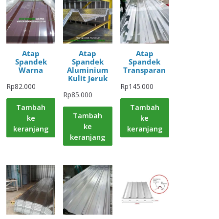
Atap
Atap
Atap
Spandek
Spandek
Spandek
Warna
Aluminium
Transparan
Kulit Jeruk
Rp
82.000
Rp
145.000
Rp
85.000
Tambah
Tambah
Tambah
ke
ke
ke
keranjang
keranjang
keranjang