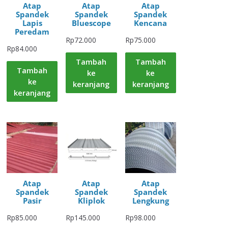
Atap
Atap
Atap
Spandek
Spandek
Spandek
Lapis
Bluescope
Kencana
Peredam
Rp
72.000
Rp
75.000
Rp
84.000
Tambah
Tambah
Tambah
ke
ke
ke
keranjang
keranjang
keranjang
Atap
Atap
Atap
Spandek
Spandek
Spandek
Pasir
Kliplok
Lengkung
Rp
85.000
Rp
145.000
Rp
98.000