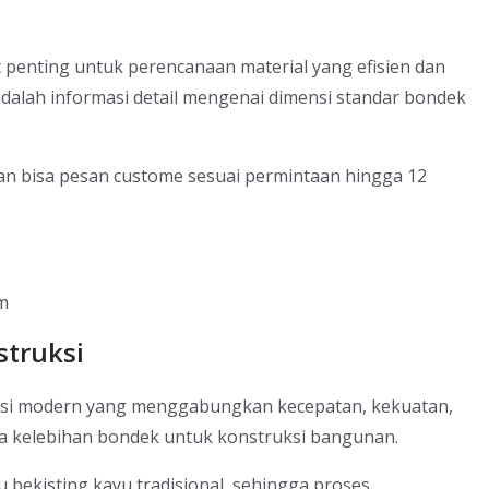
enting untuk perencanaan material yang efisien dan
dalah informasi detail mengenai dimensi standar bondek
 dan bisa pesan custome sesuai permintaan hingga 12
mm
struksi
uksi modern yang menggabungkan kecepatan, kekuatan,
rapa kelebihan bondek untuk konstruksi bangunan.
u bekisting kayu tradisional, sehingga proses