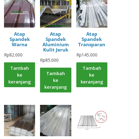
Atap
Atap
Atap
Spandek
Spandek
Spandek
Warna
Aluminium
Transparan
Kulit Jeruk
Rp
82.000
Rp
145.000
Rp
85.000
Tambah
Tambah
Tambah
ke
ke
ke
keranjang
keranjang
keranjang