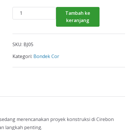
Kuantitas
Tambah ke
Harga
keranjang
Bondek
Cor
Cirebon
SKU:
BJ05
Per
Meter
Kategori:
Bondek Cor
2026
sedang merencanakan proyek konstruksi di Cirebon
n langkah penting.