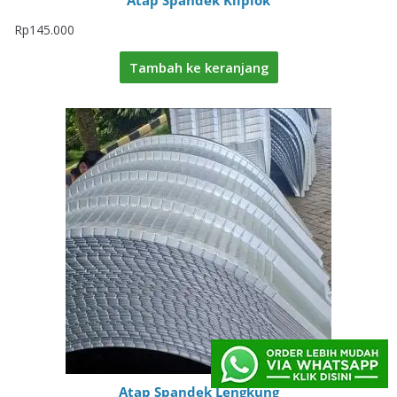
Atap Spandek Kliplok
Rp
145.000
Tambah ke keranjang
Atap Spandek Lengkung