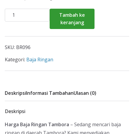
Kuantitas
Tambah ke
Harga
keranjang
Baja
Ringan
Tambora
SKU:
BR096
2026
Kategori:
Baja Ringan
Deskripsi
Informasi Tambahan
Ulasan (0)
Deskripsi
Harga Baja Ringan Tambora
– Sedang mencari baja
ringan di daerah Tambora? Kami menyediakan