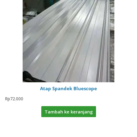
Atap Spandek Bluescope
Rp
72.000
Tambah ke keranjang