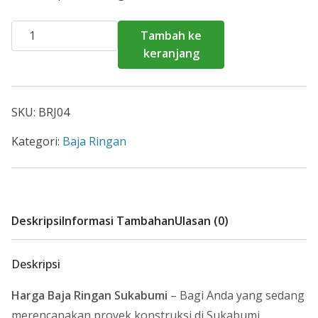
Kuantitas
Tambah ke
Harga
keranjang
Baja
Ringan
Sukabumi
SKU:
BRJ04
2026
Kategori:
Baja Ringan
Deskripsi
Informasi Tambahan
Ulasan (0)
Deskripsi
Harga Baja Ringan Sukabumi
– Bagi Anda yang sedang
merencanakan proyek konstruksi di Sukabumi,