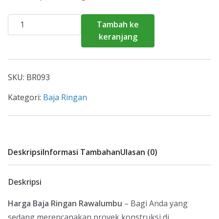
Kuantitas
Tambah ke
Harga
keranjang
Baja
Ringan
Rawalumbu
SKU:
BR093
2026
Kategori:
Baja Ringan
Deskripsi
Informasi Tambahan
Ulasan (0)
Deskripsi
Harga Baja Ringan Rawalumbu
– Bagi Anda yang
sedang merencanakan proyek konstruksi di