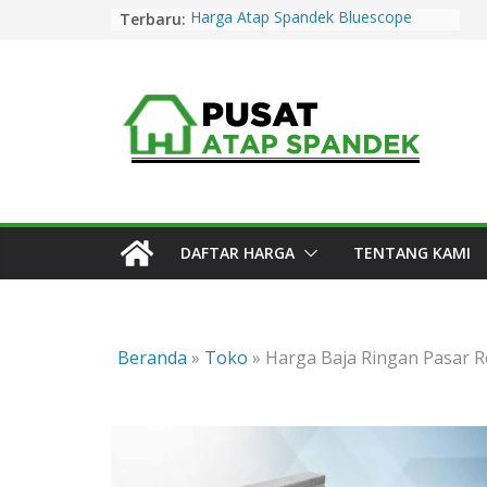
Skip
Terbaru:
Harga Atap Spandek Bluescope
to
Purwakarta Murah & Promo 2026
Harga Atap Spandek Warna
content
Purwakarta Murah & Promo 2026
Harga Atap Spandek Warna Cirebon
Murah & Promo 2026
Harga Atap Spandek Warna Subang
Murah & Promo 2026
Harga Atap Spandek Bluescope
Kuningan Murah & Promo 2026
DAFTAR HARGA
TENTANG KAMI
Beranda
»
Toko
»
Harga Baja Ringan Pasar 