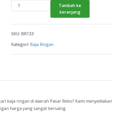
Kuantitas
Tambah ke
Harga
keranjang
Baja
Ringan
Pasar
SKU:
BR133
Rebo
2026
Kategori:
Baja Ringan
ri baja ringan di daerah Pasar Rebo? Kami menyediakan
engan harga yang sangat bersaing.