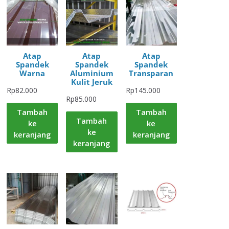
Atap
Atap
Atap
Spandek
Spandek
Spandek
Warna
Aluminium
Transparan
Kulit Jeruk
Rp
82.000
Rp
145.000
Rp
85.000
Tambah
Tambah
Tambah
ke
ke
ke
keranjang
keranjang
keranjang