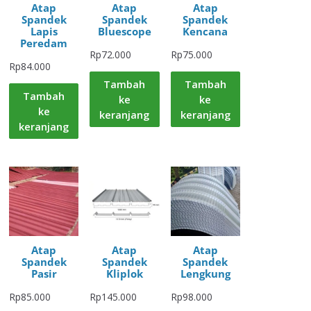
Atap
Atap
Atap
Spandek
Spandek
Spandek
Lapis
Bluescope
Kencana
Peredam
Rp
72.000
Rp
75.000
Rp
84.000
Tambah
Tambah
Tambah
ke
ke
ke
keranjang
keranjang
keranjang
Atap
Atap
Atap
Spandek
Spandek
Spandek
Pasir
Kliplok
Lengkung
Rp
85.000
Rp
145.000
Rp
98.000