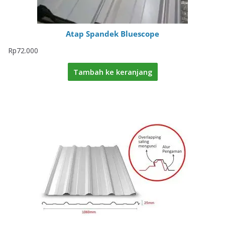
Atap Spandek Bluescope
Rp
72.000
Tambah ke keranjang