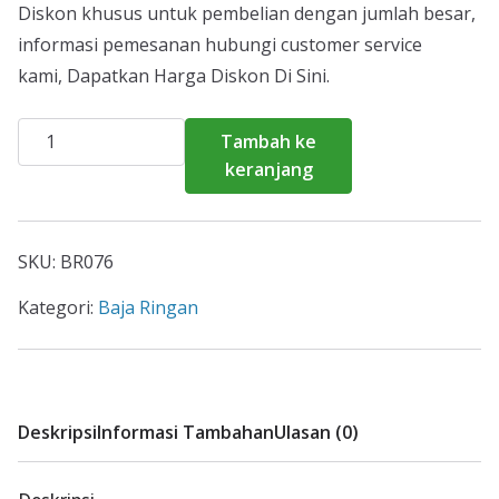
Diskon khusus untuk pembelian dengan jumlah besar,
informasi pemesanan hubungi customer service
kami, Dapatkan Harga Diskon Di Sini.
Kuantitas
Tambah ke
Harga
keranjang
Baja
Ringan
Muara
SKU:
BR076
Gembong
2026
Kategori:
Baja Ringan
Deskripsi
Informasi Tambahan
Ulasan (0)