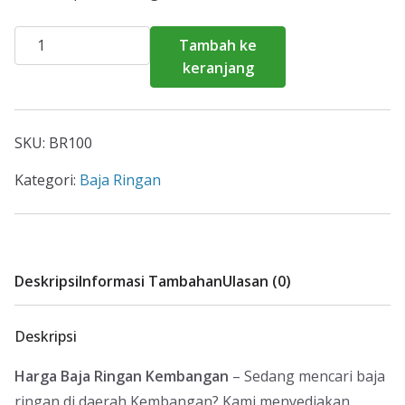
Kuantitas
Tambah ke
Harga
keranjang
Baja
Ringan
Kembangan
SKU:
BR100
2026
Kategori:
Baja Ringan
Deskripsi
Informasi Tambahan
Ulasan (0)
Deskripsi
Harga Baja Ringan Kembangan
– Sedang mencari baja
ringan di daerah Kembangan? Kami menyediakan