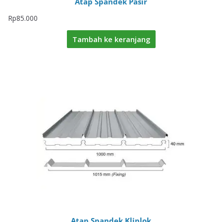
Atap Spandek Pasir
Rp
85.000
Tambah ke keranjang
Atap Spandek Kliplok