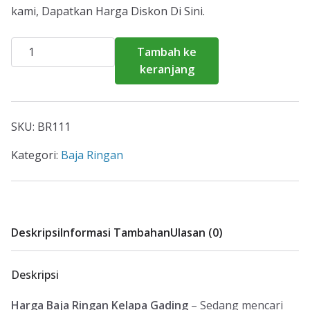
kami, Dapatkan Harga Diskon Di Sini.
Kuantitas
Tambah ke
Harga
keranjang
Baja
Ringan
Kelapa
SKU:
BR111
Gading
2026
Kategori:
Baja Ringan
Deskripsi
Informasi Tambahan
Ulasan (0)
Deskripsi
Harga Baja Ringan Kelapa Gading
– Sedang mencari