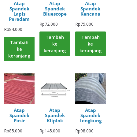
Atap
Atap
Atap
Spandek
Spandek
Spandek
Lapis
Bluescope
Kencana
Peredam
Rp
72.000
Rp
75.000
Rp
84.000
Tambah
Tambah
Tambah
ke
ke
ke
keranjang
keranjang
keranjang
Atap
Atap
Atap
Spandek
Spandek
Spandek
Pasir
Kliplok
Lengkung
Rp
85.000
Rp
145.000
Rp
98.000