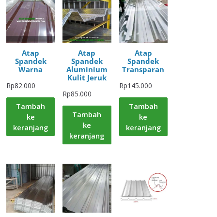
Atap
Atap
Atap
Spandek
Spandek
Spandek
Warna
Aluminium
Transparan
Kulit Jeruk
Rp
82.000
Rp
145.000
Rp
85.000
Tambah
Tambah
Tambah
ke
ke
ke
keranjang
keranjang
keranjang