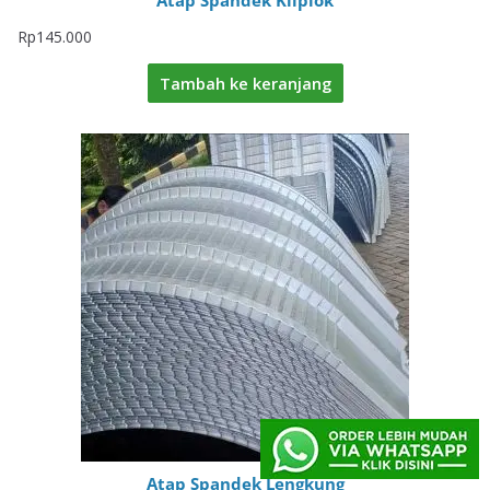
Atap Spandek Kliplok
Rp
145.000
Tambah ke keranjang
Atap Spandek Lengkung