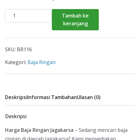
Kuantitas
Tambah ke
Harga
keranjang
Baja
Ringan
Jagakarsa
SKU:
BR116
2026
Kategori:
Baja Ringan
Deskripsi
Informasi Tambahan
Ulasan (0)
Deskripsi
Harga Baja Ringan Jagakarsa
– Sedang mencari baja
ringan di daerah Jagakarsa? Kami menyediakan