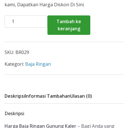
kami, Dapatkan Harga Diskon Di Sini.
Kuantitas
Tambah ke
Harga
keranjang
Baja
Ringan
Gunung
SKU:
BR029
Kaler
2026
Kategori:
Baja Ringan
Deskripsi
Informasi Tambahan
Ulasan (0)
Deskripsi
Harga Baja Ringan Gunung Kaler
– Bagi Anda yang