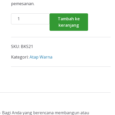
pemesanan.
Kuantitas
Tambah ke
Harga
keranjang
Atap
Spandek
Warna
SKU:
BKS21
Tambun
Selatan
Kategori:
Atap Warna
2026
– Bagi Anda yang berencana membangun atau