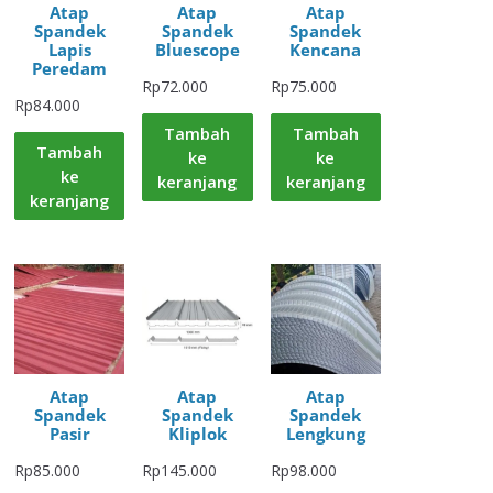
Atap
Atap
Atap
Spandek
Spandek
Spandek
Lapis
Bluescope
Kencana
Peredam
Rp
72.000
Rp
75.000
Rp
84.000
Tambah
Tambah
Tambah
ke
ke
ke
keranjang
keranjang
keranjang
Atap
Atap
Atap
Spandek
Spandek
Spandek
Pasir
Kliplok
Lengkung
Rp
85.000
Rp
145.000
Rp
98.000