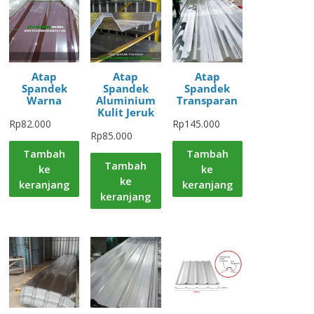
Atap
Atap
Atap
Spandek
Spandek
Spandek
Warna
Aluminium
Transparan
Kulit Jeruk
Rp
82.000
Rp
145.000
Rp
85.000
Tambah
Tambah
Tambah
ke
ke
ke
keranjang
keranjang
keranjang