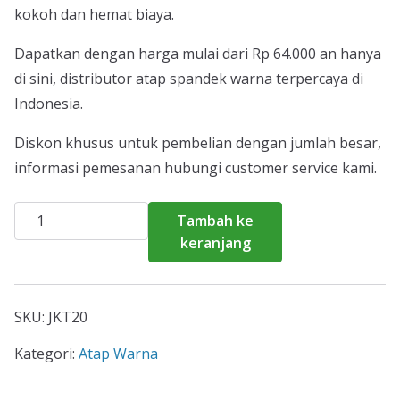
kokoh dan hemat biaya.
Dapatkan dengan harga mulai dari Rp 64.000 an hanya
di sini, distributor atap spandek warna terpercaya di
Indonesia.
Diskon khusus untuk pembelian dengan jumlah besar,
informasi pemesanan hubungi customer service kami.
Kuantitas
Tambah ke
Harga
keranjang
Atap
Spandek
Warna
SKU:
JKT20
Pademangan
2026
Kategori:
Atap Warna