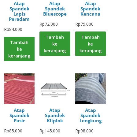
Atap
Atap
Atap
Spandek
Spandek
Spandek
Lapis
Bluescope
Kencana
Peredam
Rp
72.000
Rp
75.000
Rp
84.000
Tambah
Tambah
Tambah
ke
ke
ke
keranjang
keranjang
keranjang
Atap
Atap
Atap
Spandek
Spandek
Spandek
Pasir
Kliplok
Lengkung
Rp
85.000
Rp
145.000
Rp
98.000