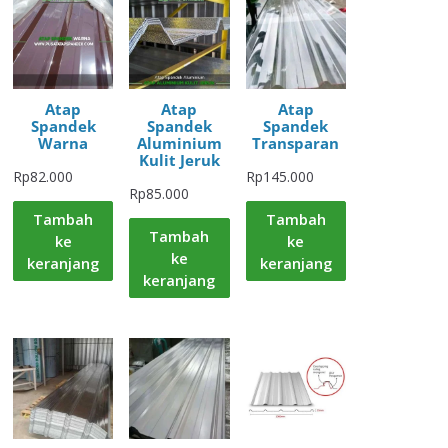
Atap
Atap
Atap
Spandek
Spandek
Spandek
Warna
Aluminium
Transparan
Kulit Jeruk
Rp
82.000
Rp
145.000
Rp
85.000
Tambah
Tambah
Tambah
ke
ke
ke
keranjang
keranjang
keranjang