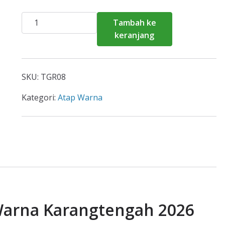
Kuantitas
Tambah ke
Harga
keranjang
Atap
Spandek
Warna
SKU:
TGR08
Karangtengah
2026
Kategori:
Atap Warna
Warna Karangtengah 2026