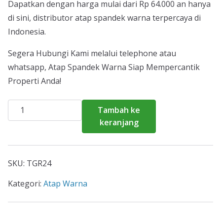
Dapatkan dengan harga mulai dari Rp 64.000 an hanya
di sini, distributor atap spandek warna terpercaya di
Indonesia.
Segera Hubungi Kami melalui telephone atau
whatsapp, Atap Spandek Warna Siap Mempercantik
Properti Anda!
Kuantitas
Tambah ke
Harga
keranjang
Atap
Spandek
Warna
SKU:
TGR24
Curug
2026
Kategori:
Atap Warna