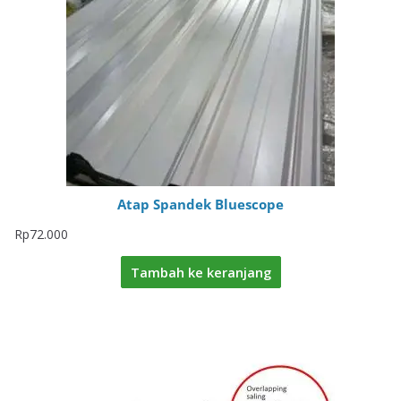
Atap Spandek Bluescope
Rp
72.000
Tambah ke keranjang