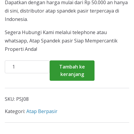
Dapatkan dengan harga mulai dari Rp 50.000 an hanya
di sini, distributor atap spandek pasir terpercaya di
Indonesia.
Segera Hubungi Kami melalui telephone atau
whatsapp, Atap Spandek pasir Siap Mempercantik
Properti Anda!
Kuantitas
Tambah ke
Harga
keranjang
Atap
Spandek
Pasir
SKU:
PSJ08
Matraman
2026
Kategori:
Atap Berpasir