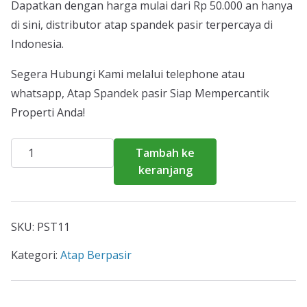
Dapatkan dengan harga mulai dari Rp 50.000 an hanya
di sini, distributor atap spandek pasir terpercaya di
Indonesia.
Segera Hubungi Kami melalui telephone atau
whatsapp, Atap Spandek pasir Siap Mempercantik
Properti Anda!
Kuantitas
Tambah ke
Harga
keranjang
Atap
Spandek
Pasir
SKU:
PST11
Kemiri
2026
Kategori:
Atap Berpasir