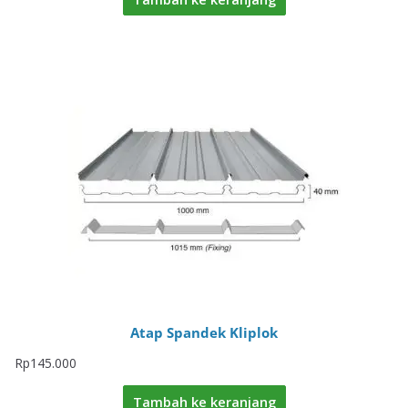
Atap Spandek Kliplok
Rp
145.000
Tambah ke keranjang