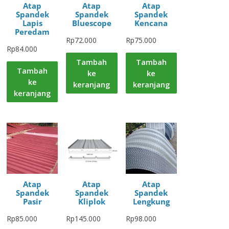
Atap
Atap
Atap
Spandek
Spandek
Spandek
Lapis
Bluescope
Kencana
Peredam
Rp
72.000
Rp
75.000
Rp
84.000
Tambah
Tambah
Tambah
ke
ke
ke
keranjang
keranjang
keranjang
Atap
Atap
Atap
Spandek
Spandek
Spandek
Pasir
Kliplok
Lengkung
Rp
85.000
Rp
145.000
Rp
98.000