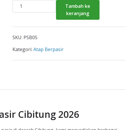
Kuantitas
Tambah ke
Harga
keranjang
Atap
Spandek
Pasir
SKU:
PSB05
Cibitung
2026
Kategori:
Atap Berpasir
sir Cibitung 2026