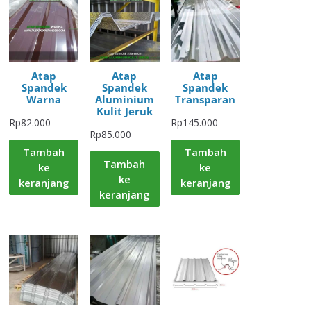
Atap
Atap
Atap
Spandek
Spandek
Spandek
Warna
Aluminium
Transparan
Kulit Jeruk
Rp
82.000
Rp
145.000
Rp
85.000
Tambah
Tambah
Tambah
ke
ke
ke
keranjang
keranjang
keranjang