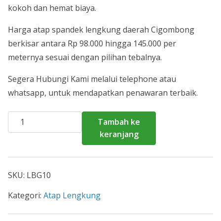
kokoh dan hemat biaya.
Harga atap spandek lengkung daerah Cigombong
berkisar antara Rp 98.000 hingga 145.000 per
meternya sesuai dengan pilihan tebalnya.
Segera Hubungi Kami melalui telephone atau
whatsapp, untuk mendapatkan penawaran terbaik.
Kuantitas
Tambah ke
Harga
keranjang
Atap
Spandek
Lengkung
SKU:
LBG10
Cigombong
2026
Kategori:
Atap Lengkung