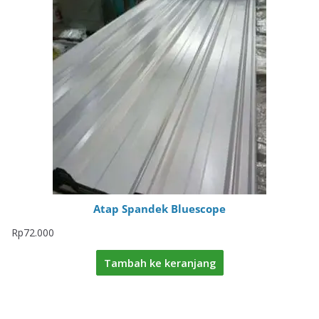
Atap Spandek Bluescope
Rp
72.000
Tambah ke keranjang