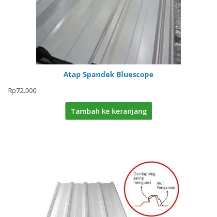
Atap Spandek Bluescope
Rp
72.000
Tambah ke keranjang