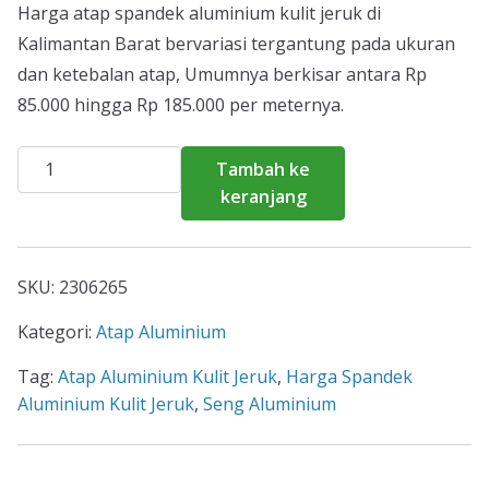
Harga atap spandek aluminium kulit jeruk di
Kalimantan Barat bervariasi tergantung pada ukuran
dan ketebalan atap, Umumnya berkisar antara Rp
85.000 hingga Rp 185.000 per meternya.
Kuantitas
Tambah ke
Atap
keranjang
Spandek
Aluminium
Kulit
SKU:
2306265
Jeruk
Kalimantan
Kategori:
Atap Aluminium
Barat
Tag:
Atap Aluminium Kulit Jeruk
,
Harga Spandek
Aluminium Kulit Jeruk
,
Seng Aluminium