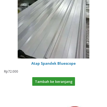
Atap Spandek Bluescope
Rp
72.000
Tambah ke keranjang