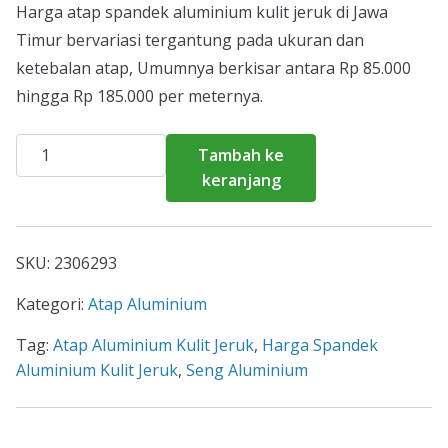
Harga atap spandek aluminium kulit jeruk di Jawa
Timur bervariasi tergantung pada ukuran dan
ketebalan atap, Umumnya berkisar antara Rp 85.000
hingga Rp 185.000 per meternya.
Kuantitas
Tambah ke
Atap
keranjang
Spandek
Aluminium
Kulit
SKU:
2306293
Jeruk
Jawa
Kategori:
Atap Aluminium
Timur
Tag:
Atap Aluminium Kulit Jeruk
,
Harga Spandek
Aluminium Kulit Jeruk
,
Seng Aluminium