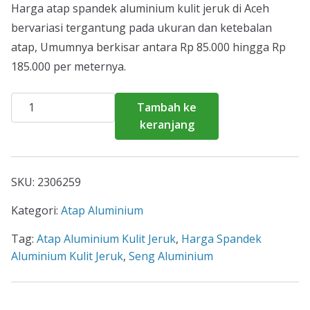
Harga atap spandek aluminium kulit jeruk di Aceh
bervariasi tergantung pada ukuran dan ketebalan
atap, Umumnya berkisar antara Rp 85.000 hingga Rp
185.000 per meternya.
Kuantitas
Tambah ke
Atap
keranjang
Spandek
Aluminium
Kulit
SKU:
2306259
Jeruk
Aceh
Kategori:
Atap Aluminium
Tag:
Atap Aluminium Kulit Jeruk
,
Harga Spandek
Aluminium Kulit Jeruk
,
Seng Aluminium