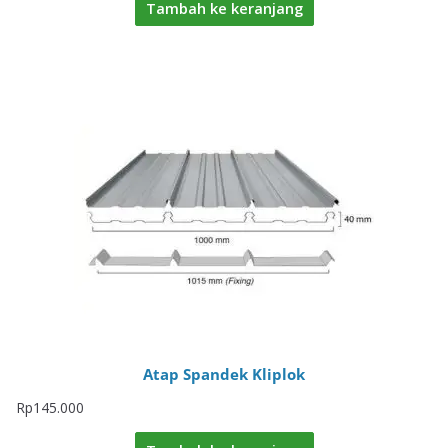
Tambah ke keranjang
Atap Spandek Kliplok
Rp
145.000