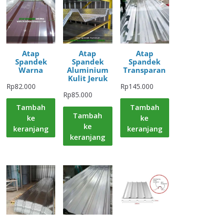
Atap
Atap
Atap
Spandek
Spandek
Spandek
Warna
Aluminium
Transparan
Kulit Jeruk
Rp
82.000
Rp
145.000
Rp
85.000
Tambah
Tambah
Tambah
ke
ke
ke
keranjang
keranjang
keranjang